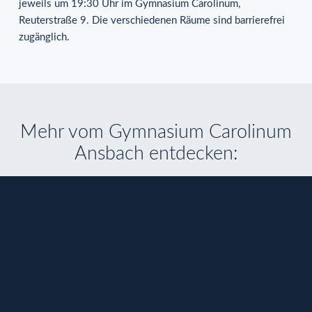
jeweils um 19:30 Uhr im Gymnasium Carolinum,
Reuterstraße 9. Die verschiedenen Räume sind barrierefrei
zugänglich.
Mehr vom Gymnasium Carolinum
Ansbach entdecken:
18.09.24
3
Besuch der Römervilla Rustica in
Möckenlohe
Allgemein
A