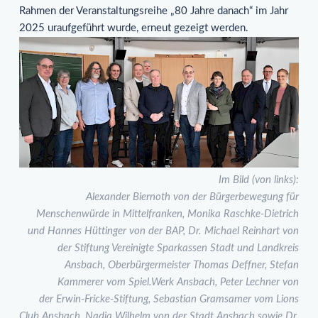
Rahmen der Veranstaltungsreihe „80 Jahre danach“ im Jahr
2025 uraufgeführt wurde, erneut gezeigt werden.
Im Bild (von links):
Alexander Biernoth von der Bürgerbewegung für
Menschenwürde in Mittelfranken, Monika Raschke-Dietrich
und Hannes Hüttinger von der BAP, Dr. Michael Reinhart von
der Stiftung Vereinigte Sparkassen Stadt und Landkreis
Ansbach, Oberbürgermeister Thomas Deffner, Stefan
Kammerer vom Spiel.Werk Ansbach, Peter Lechner von
der Erwin-Fricke-Stiftung, Sebastian Gramsamer vom Lions
Club Ansbach, Nadja Wilhelm von der Stadt Ansbach sowie Dr.