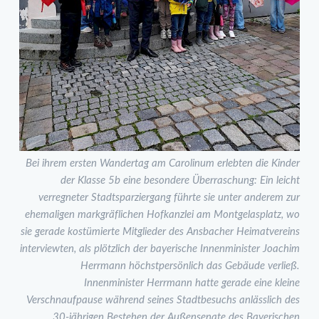
Bei ihrem ersten Wandertag am Carolinum erlebten die Kinder
der Klasse 5b eine besondere Überraschung: Ein leicht
verregneter Stadtsparziergang führte sie unter anderem zur
ehemaligen markgräflichen Hofkanzlei am Montgelasplatz, wo
sie gerade kostümierte Mitglieder des Ansbacher Heimatvereins
interviewten, als plötzlich der bayerische Innenminister Joachim
Herrmann höchstpersönlich das Gebäude verließ.
Innenminister Herrmann hatte gerade eine kleine
Verschnaufpause während seines Stadtbesuchs anlässlich des
30-jährigen Bestehen der Außensenate des Bayerischen