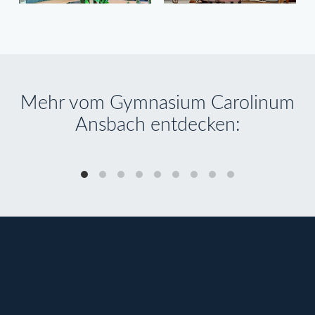
Mehr vom Gymnasium Carolinum
Ansbach entdecken:
11.12.23
0
s
Wandertag der 11. Klassen
Sport , Allgemein
A