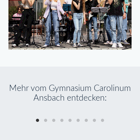
Mehr vom Gymnasium Carolinum
Ansbach entdecken:
04.11.24
0
Einführung in das Projektmanagement