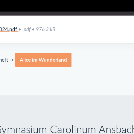
2024.pdf
• .pdf • 976,3 kB
heft ->
Alice im Wunderland
ymnasium Carolinum Ansbach